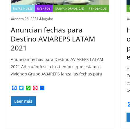
ENTRE NUBES
EVENTOS
NUEVA NORMALIDAD
TENDENCIAS
enero 26, 2021
lugabo
Anuncian fechas para
H
Destino AVIAREPS LATAM
o
2021
p
Anuncian fechas para Destino AVIAREPS LATAM
2021 Adecuándose a los tiempos que estamos
H
viviendo Grupo AVAIREPS lanza las fechas para
C
e
F
T
W
P
C
a
w
h
i
c
i
a
n
Leer más
e
t
t
t
b
t
s
e
o
e
A
r
o
r
p
e
k
p
s
t