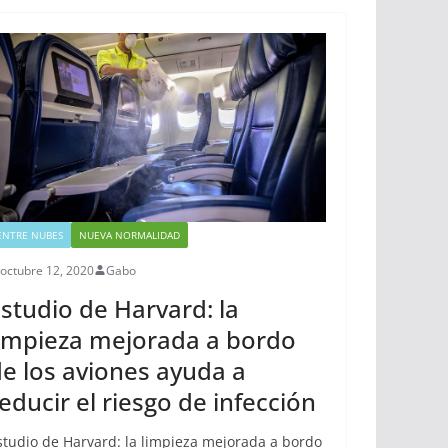
o
r
p
e
k
p
s
t
ENTRE NUBES
NUEVA NORMALIDAD
octubre 12, 2020
Gabo
studio de Harvard: la
impieza mejorada a bordo
e los aviones ayuda a
educir el riesgo de infección
studio de Harvard: la limpieza mejorada a bordo