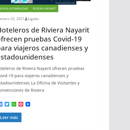
NUEVA NORMALIDAD
RIVIERA NAYARIT
enero 20, 2021
lugabo
oteleros de Riviera Nayarit
frecen pruebas Covid-19
ara viajeros canadienses y
estadounidenses
oteleros de Riviera Nayarit ofrecen pruebas
ovid-19 para viajeros canadienses y
stadounidenses La Oficina de Visitantes y
onvenciones de Riviera
F
T
W
P
a
w
h
i
c
i
a
n
Leer más
e
t
t
t
b
t
s
e
o
e
A
r