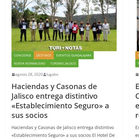
CONCIERGE
DESTINOS
EVENTOS GUADALAJARA
NUEVA NORMALIDAD
TURISMO JALISCO
agosto 28, 2020
lugabo
Haciendas y Casonas de
E
Jalisco entrega distintivo
C
«Establecimiento Seguro» a
e
sus socios
Haciendas y Casonas de Jalisco entrega distintivo
E
«Establecimiento Seguro» a sus socios El Hotel De
e