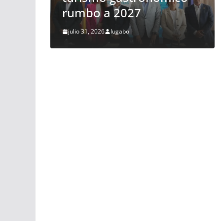
los vuelos
julio 28, 2026
lugabo