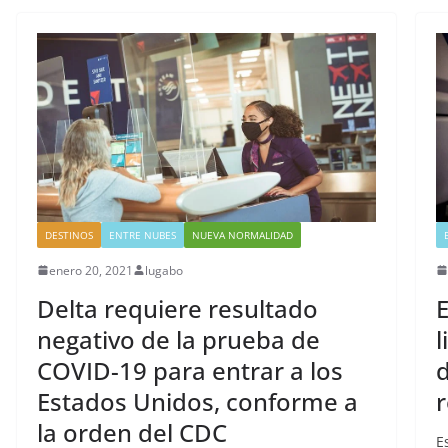
DESTINOS
ENTRE NUBES
NUEVA NORMALIDAD
enero 20, 2021
lugabo
Delta requiere resultado
E
negativo de la prueba de
l
COVID-19 para entrar a los
d
Estados Unidos, conforme a
r
la orden del CDC
E