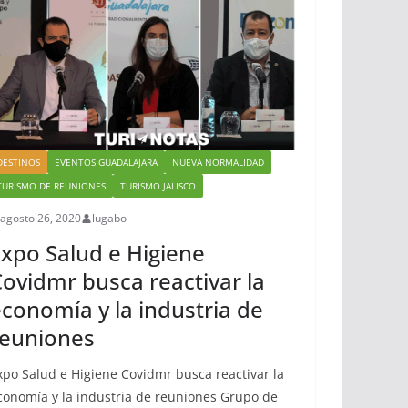
DESTINOS
EVENTOS GUADALAJARA
NUEVA NORMALIDAD
TURISMO DE REUNIONES
TURISMO JALISCO
agosto 26, 2020
lugabo
xpo Salud e Higiene
ovidmr busca reactivar la
conomía y la industria de
reuniones
xpo Salud e Higiene Covidmr busca reactivar la
conomía y la industria de reuniones Grupo de