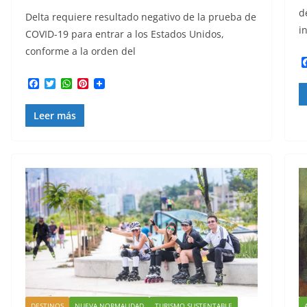
d
Delta requiere resultado negativo de la prueba de
i
COVID-19 para entrar a los Estados Unidos,
conforme a la orden del
F
T
W
P
a
w
h
i
c
i
a
n
Leer más
e
t
t
t
b
t
s
e
o
e
A
r
o
r
p
e
k
p
s
t
DESTINOS
NUEVA NORMALIDAD
TURISMO SUSTENTABLE