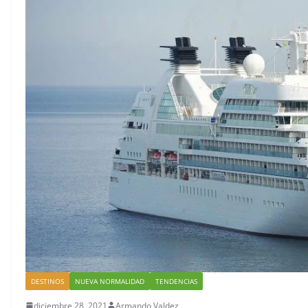
viajes
Mundia
julio 7, 2026
lugabo
junio 29, 202
DESTINOS
NUEVA NORMALIDAD
TENDENCIAS
diciembre 28, 2021
Armando Valdez