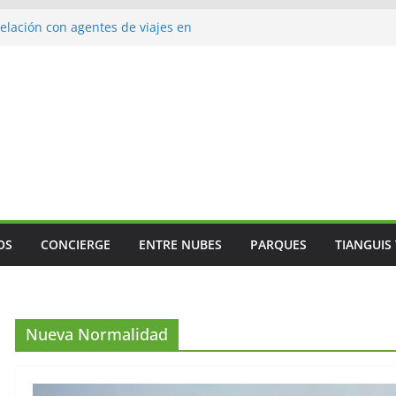
lación con agentes de viajes en
ismo gastronómico rumbo a 2027
s vuelos
jes
 Mundial
OS
CONCIERGE
ENTRE NUBES
PARQUES
TIANGUIS
Nueva Normalidad
GENERAL
ANÁLISIS
El valor del agente de
El verd