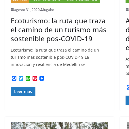
agosto 31, 2020
lugabo
Ecoturismo: la ruta que traza
A
el camino de un turismo más
d
sostenible pos-COVID-19
d
e
Ecoturismo: la ruta que traza el camino de un
turismo más sostenible pos-COVID-19 La
A
innovación y resiliencia de Medellín se
m
o
F
T
W
P
a
w
h
i
c
i
a
n
Leer más
e
t
t
t
b
t
s
e
o
e
A
r
o
r
p
e
k
p
s
t