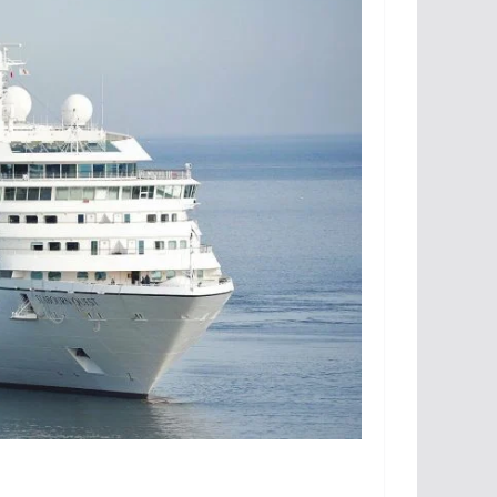
l
rumbo a 2027
6
lugabo
julio 31, 2026
lugabo