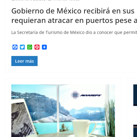
Gobierno de México recibirá en sus
requieran atracar en puertos pese 
La Secretaría de Turismo de México dio a conocer que permitir
F
T
W
P
a
w
h
i
c
i
a
n
Leer más
e
t
t
t
b
t
s
e
o
e
A
r
o
r
p
e
k
p
s
t