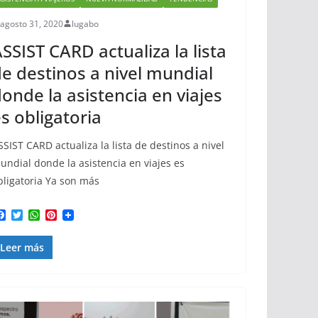
agosto 31, 2020
lugabo
SSIST CARD actualiza la lista
e destinos a nivel mundial
onde la asistencia en viajes
s obligatoria
SSIST CARD actualiza la lista de destinos a nivel
undial donde la asistencia en viajes es
bligatoria Ya son más
F
T
W
P
a
w
h
i
c
i
a
n
Leer más
e
t
t
t
b
t
s
e
o
e
A
r
o
r
p
e
k
p
s
t