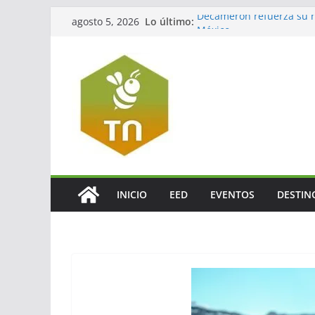
Lo último:
Decameron refuerza su re
agosto 5, 2026
México
Jalisco impulsará el tur
La turbosina presiona lo
El valor del agente de via
El verdadero legado del
INICIO
EED
EVENTOS
DESTIN