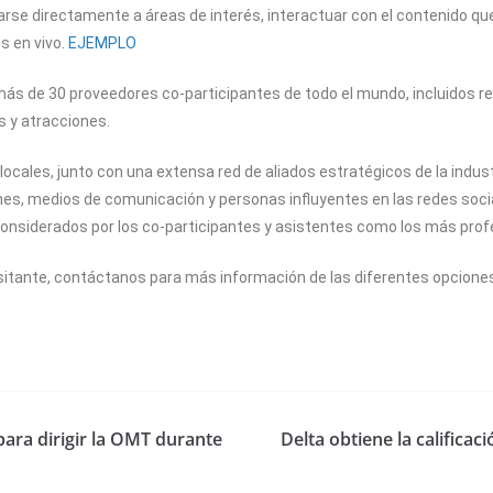
arse directamente a áreas de interés, interactuar con el contenido qu
s en vivo.
EJEMPLO
más de 30 proveedores co-participantes de todo el mundo, incluidos r
s y atracciones.
ales, junto con una extensa red de aliados estratégicos de la industri
ones, medios de comunicación y personas influyentes en las redes soc
considerados por los co-participantes y asistentes como los más profe
sitante, contáctanos para más información de las diferentes opciones
 para dirigir la OMT durante
Delta obtiene la califica