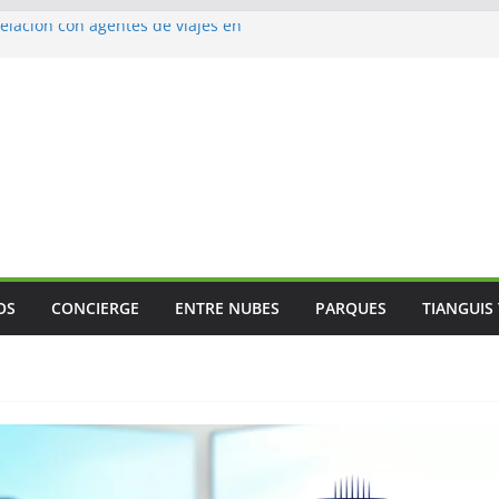
lación con agentes de viajes en
ismo gastronómico rumbo a 2027
s vuelos
jes
 Mundial
OS
CONCIERGE
ENTRE NUBES
PARQUES
TIANGUIS