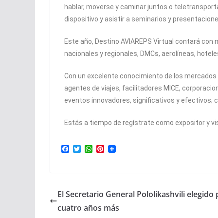
hablar, moverse y caminar juntos o teletransport
dispositivo y asistir a seminarios y presentacione
Este año, Destino AVIAREPS Virtual contará con 
nacionales y regionales, DMCs, aerolíneas, hotele
Con un excelente conocimiento de los mercados loc
agentes de viajes, facilitadores MICE, corporaci
eventos innovadores, significativos y efectivos; 
Estás a tiempo de regístrate como expositor y vi
F
T
W
P
a
w
h
i
c
i
a
n
e
t
t
t
b
t
s
e
o
e
A
r
El Secretario General Pololikashvili elegido
o
r
p
e
k
p
s
cuatro años más
t