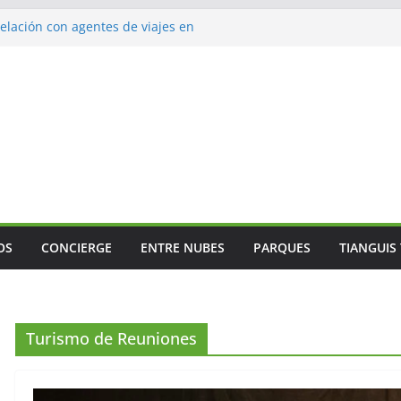
lación con agentes de viajes en
ismo gastronómico rumbo a 2027
s vuelos
jes
 Mundial
OS
CONCIERGE
ENTRE NUBES
PARQUES
TIANGUIS
Turismo de Reuniones
GENERAL
ANÁLISIS
El valor del agente de
El verd