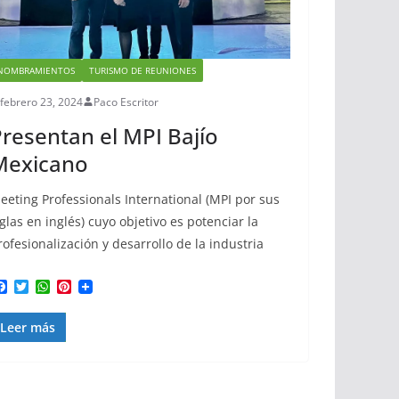
NOMBRAMIENTOS
TURISMO DE REUNIONES
febrero 23, 2024
Paco Escritor
resentan el MPI Bajío
Mexicano
eeting Professionals International (MPI por sus
iglas en inglés) cuyo objetivo es potenciar la
rofesionalización y desarrollo de la industria
F
T
W
P
a
w
h
i
c
i
a
n
Leer más
e
t
t
t
b
t
s
e
o
e
A
r
o
r
p
e
k
p
s