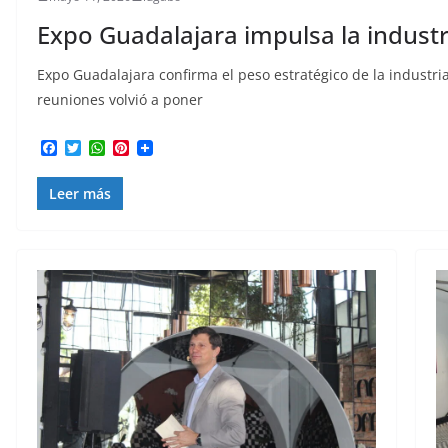
Expo Guadalajara impulsa la indust
Expo Guadalajara confirma el peso estratégico de la industria
reuniones volvió a poner
F
T
W
P
a
w
h
i
c
i
a
n
Leer más
e
t
t
t
b
t
s
e
o
e
A
r
o
r
p
e
k
p
s
t