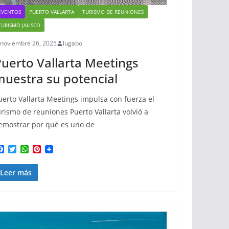
EVENTOS
PUERTO VALLARTA
TURISMO DE REUNIONES
TURISMO JALISCO
noviembre 26, 2025
lugabo
uerto Vallarta Meetings
uestra su potencial
uerto Vallarta Meetings impulsa con fuerza el
urismo de reuniones Puerto Vallarta volvió a
emostrar por qué es uno de
F
T
W
P
a
w
h
i
c
i
a
n
Leer más
e
t
t
t
b
t
s
e
o
e
A
r
o
r
p
e
k
p
s
t