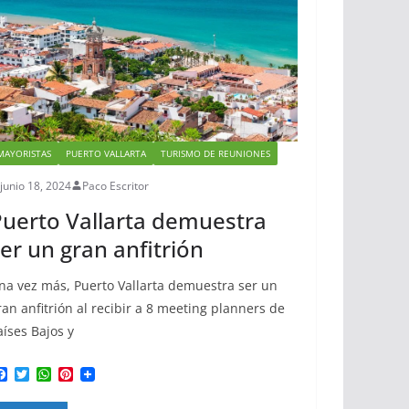
MAYORISTAS
PUERTO VALLARTA
TURISMO DE REUNIONES
junio 18, 2024
Paco Escritor
uerto Vallarta demuestra
er un gran anfitrión
na vez más, Puerto Vallarta demuestra ser un
ran anfitrión al recibir a 8 meeting planners de
aíses Bajos y
F
T
W
P
a
w
h
i
c
i
a
n