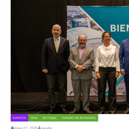
viajes
Mundia
julio 7, 2026
lugabo
junio 29, 202
EVENTOS
OFVC
SECTURJAL
TURISMO DE REUNIONES
mayo 11, 2026
lugabo