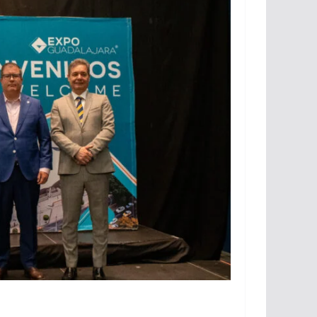
l
rumbo a 2027
6
lugabo
julio 31, 2026
lugabo