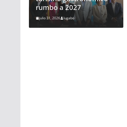
los vuelos
julio 28, 2026
lugabo