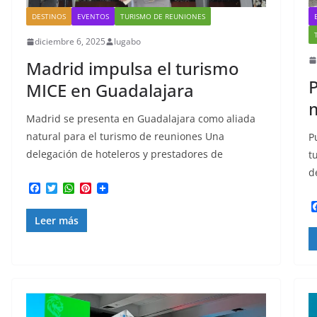
DESTINOS
EVENTOS
TURISMO DE REUNIONES
diciembre 6, 2025
lugabo
Madrid impulsa el turismo
P
MICE en Guadalajara
m
Madrid se presenta en Guadalajara como aliada
natural para el turismo de reuniones Una
P
delegación de hoteleros y prestadores de
t
d
F
T
W
P
a
w
h
i
c
i
a
n
Leer más
e
t
t
t
b
t
s
e
o
e
A
r
o
r
p
e
k
p
s
t