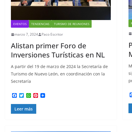
EVENTOS
TENDENCIAS
TURISMO DE REUNIONES
marzo 7, 2024
Paco Escritor
P
Alistan primer Foro de
Inversiones Turísticas en NL
M
A partir del 19 de marzo de 2024 la Secretaría de
s
Turismo de Nuevo León, en coordinación con la
p
Secretaría
F
T
W
P
a
w
h
i
c
i
a
n
Leer más
e
t
t
t
b
t
s
e
o
e
A
r
o
r
p
e
k
p
s