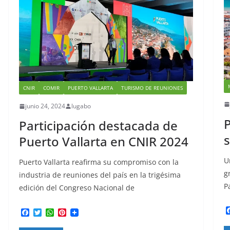
CNIR
COMIR
PUERTO VALLARTA
TURISMO DE REUNIONES
junio 24, 2024
lugabo
P
Participación destacada de
s
Puerto Vallarta en CNIR 2024
U
Puerto Vallarta reafirma su compromiso con la
g
industria de reuniones del país en la trigésima
P
edición del Congreso Nacional de
F
T
W
P
a
w
h
i
c
i
a
n