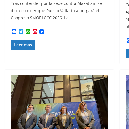
Tras contender por la sede contra Mazatlán, se
C
dio a conocer que Puerto Vallarta albergará el
A
Congreso SMORLCCC 2026. La
r
ti
F
T
W
P
a
w
h
i
c
i
a
n
Leer más
e
t
t
t
b
t
s
e
o
e
A
r
o
r
p
e
k
p
s
t