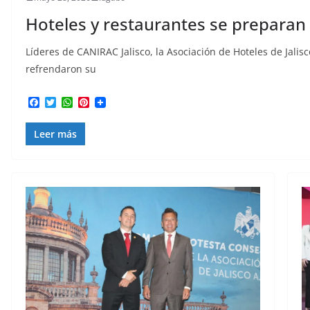
Hoteles y restaurantes se preparan
Líderes de CANIRAC Jalisco, la Asociación de Hoteles de Jalis
refrendaron su
F
T
W
P
a
w
h
i
c
i
a
n
Leer más
e
t
t
t
b
t
s
e
o
e
A
r
o
r
p
e
k
p
s
t