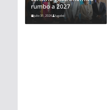
los vuelos
julio 28, 2026
lugabo