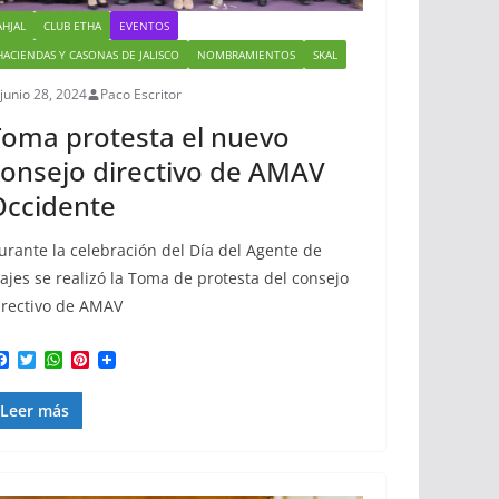
AHJAL
CLUB ETHA
EVENTOS
HACIENDAS Y CASONAS DE JALISCO
NOMBRAMIENTOS
SKAL
junio 28, 2024
Paco Escritor
oma protesta el nuevo
onsejo directivo de AMAV
Occidente
urante la celebración del Día del Agente de
iajes se realizó la Toma de protesta del consejo
irectivo de AMAV
F
T
W
P
a
w
h
i
c
i
a
n
Leer más
e
t
t
t
b
t
s
e
o
e
A
r
o
r
p
e
k
p
s