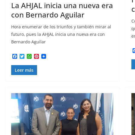
La AHJAL inicia una nueva era
c
con Bernardo Aguilar
C
Hora enumerar de los triunfos y también mirar al
q
futuro, pues la AHJAL inicia una nueva era con
e
Bernardo Aguilar
F
T
W
P
a
w
h
i
c
i
a
n
Leer más
e
t
t
t
b
t
s
e
o
e
A
r
o
r
p
e
k
p
s
t