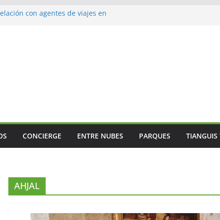
lación con agentes de viajes en
ismo gastronómico rumbo a 2027
s vuelos
jes
 Mundial
OS
CONCIERGE
ENTRE NUBES
PARQUES
TIANGUIS
AHJAL
GENERAL
ANÁLISIS
El valor del agente de
El ve