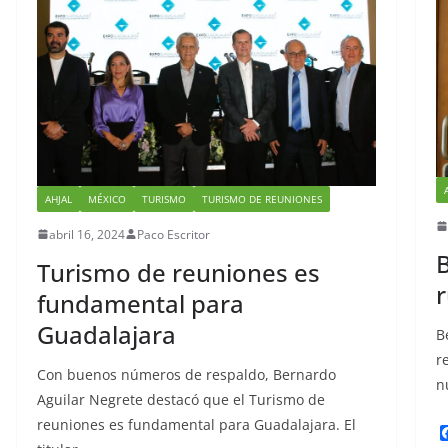
AHJAL
MÉXICO
TURISMO
TURISMO DE REUNIONES
abril 16, 2024
Paco Escritor
B
Turismo de reuniones es
r
fundamental para
Guadalajara
B
r
Con buenos números de respaldo, Bernardo
n
Aguilar Negrete destacó que el Turismo de
reuniones es fundamental para Guadalajara. El