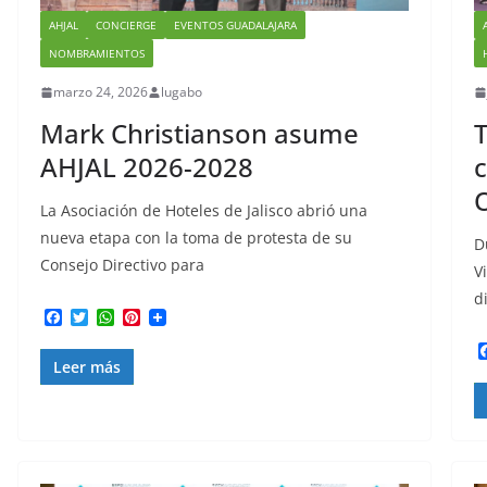
AHJAL
CONCIERGE
EVENTOS GUADALAJARA
NOMBRAMIENTOS
marzo 24, 2026
lugabo
Mark Christianson asume
T
AHJAL 2026-2028
c
La Asociación de Hoteles de Jalisco abrió una
nueva etapa con la toma de protesta de su
D
Consejo Directivo para
V
d
F
T
W
P
a
w
h
i
c
i
a
n
Leer más
e
t
t
t
b
t
s
e
o
e
A
r
o
r
p
e
k
p
s
t