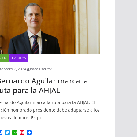
t
AHJAL
EVENTOS
febrero 7, 2024
Paco Escritor
ernardo Aguilar marca la
uta para la AHJAL
ernardo Aguilar marca la ruta para la AHJAL. El
ecién nombrado presidente debe adaptarse a los
uevos tiempos. Es por
F
T
W
P