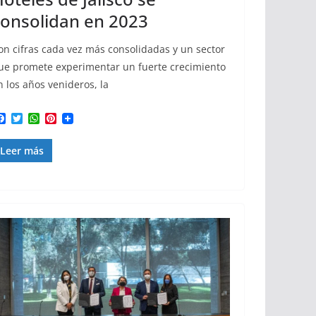
onsolidan en 2023
on cifras cada vez más consolidadas y un sector
ue promete experimentar un fuerte crecimiento
n los años venideros, la
F
T
W
P
a
w
h
i
c
i
a
n
Leer más
e
t
t
t
b
t
s
e
o
e
A
r
o
r
p
e
k
p
s
t