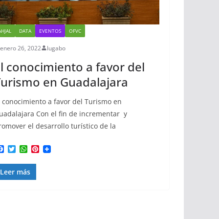
AHJAL
DATA
EVENTOS
OFVC
enero 26, 2022
lugabo
l conocimiento a favor del
urismo en Guadalajara
l conocimiento a favor del Turismo en
uadalajara Con el fin de incrementar y
romover el desarrollo turístico de la
F
T
W
P
a
w
h
i
c
i
a
n
Leer más
e
t
t
t
b
t
s
e
o
e
A
r
o
r
p
e
k
p
s
t