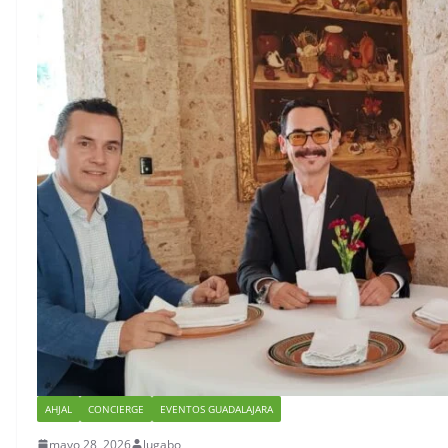
viajes
Mundi
julio 7, 2026
lugabo
junio 29, 
AHJAL
CONCIERGE
EVENTOS GUADALAJARA
mayo 28, 2026
lugabo