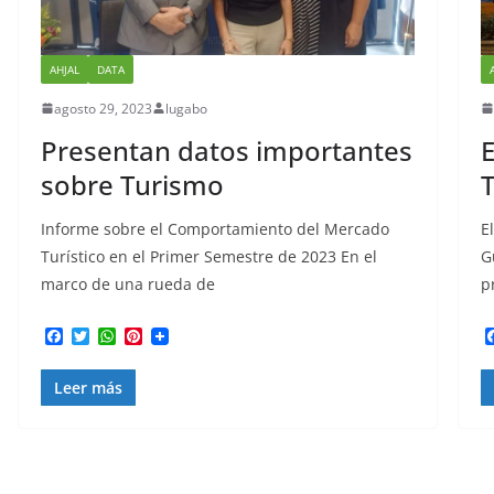
AHJAL
DATA
agosto 29, 2023
lugabo
Presentan datos importantes
E
sobre Turismo
T
Informe sobre el Comportamiento del Mercado
E
Turístico en el Primer Semestre de 2023 En el
G
marco de una rueda de
p
F
T
W
P
a
w
h
i
c
i
a
n
Leer más
e
t
t
t
b
t
s
e
o
e
A
r
o
r
p
e
k
p
s
t