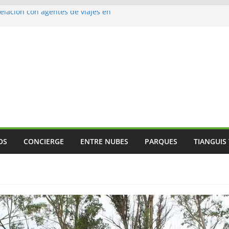
lación con agentes de viajes en
ismo gastronómico rumbo a 2027
s vuelos
jes
 Mundial
OS
CONCIERGE
ENTRE NUBES
PARQUES
TIANGUIS