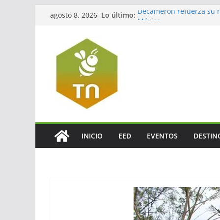
Lo último:
Decameron refuerza su re
agosto 8, 2026
México
Jalisco impulsará el tur
La turbosina presiona lo
El valor del agente de via
El verdadero legado del
INICIO
EED
EVENTOS
DESTIN