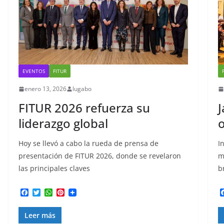
EVENTOS
FITUR
enero 13, 2026
lugabo
FITUR 2026 refuerza su
J
liderazgo global
o
Hoy se llevó a cabo la rueda de prensa de
I
presentación de FITUR 2026, donde se revelaron
m
las principales claves
b
F
T
W
P
a
w
h
i
c
i
a
n
Leer más
e
t
t
t