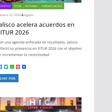
EVENTOS
FITUR
SECTURJAL
TURISMO JALISCO
enero 23, 2026
lugabo
alisco acelera acuerdos en
FITUR 2026
on una agenda enfocada en resultados, Jalisco
eforzó su presencia en FITUR 2026 con el objetivo
e incrementar la conectividad
F
T
W
P
a
w
h
i
c
i
a
n
Leer más
e
t
t
t
b
t
s
e
o
e
A
r
o
r
p
e
k
p
s
t