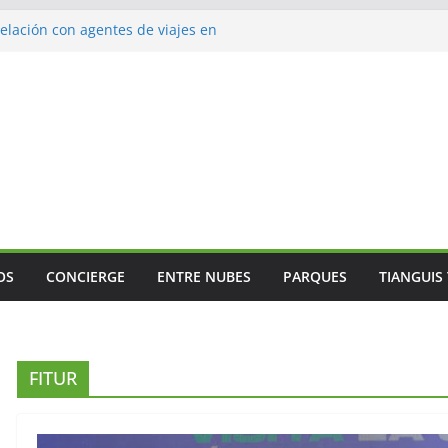
lación con agentes de viajes en
ismo gastronómico rumbo a 2027
s vuelos
jes
 Mundial
OS
CONCIERGE
ENTRE NUBES
PARQUES
TIANGUIS
FITUR
GENERAL
ANÁLISIS
El valor del agente de
El ver