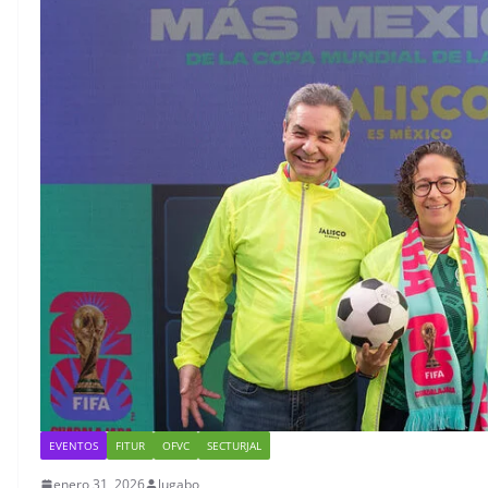
viajes
Mundia
julio 7, 2026
lugabo
junio 29, 20
EVENTOS
FITUR
OFVC
SECTURJAL
enero 31, 2026
lugabo