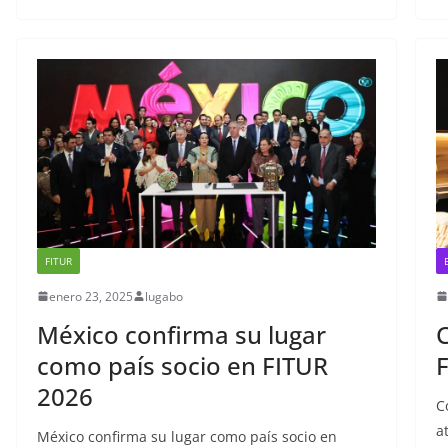
b
t
s
e
o
e
A
r
o
r
p
e
k
p
s
t
FITUR
enero 23, 2025
lugabo
México confirma su lugar
como país socio en FITUR
2026
C
a
México confirma su lugar como país socio en