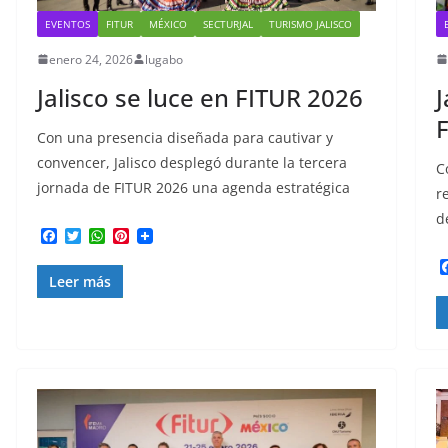
EVENTOS
FITUR
MÉXICO
SECTURJAL
TURISMO JALISCO
enero 24, 2026
lugabo
Jalisco se luce en FITUR 2026
J
Con una presencia diseñada para cautivar y
convencer, Jalisco desplegó durante la tercera
C
jornada de FITUR 2026 una agenda estratégica
r
d
F
T
W
P
a
w
h
i
c
i
a
n
Leer más
e
t
t
t
b
t
s
e
o
e
A
r
o
r
p
e
k
p
s
t