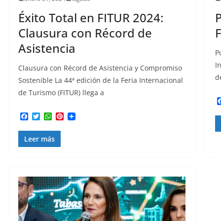
Éxito Total en FITUR 2024:
P
Clausura con Récord de
Asistencia
P
I
Clausura con Récord de Asistencia y Compromiso
d
Sostenible La 44ª edición de la Feria Internacional
de Turismo (FITUR) llega a
F
T
W
P
a
w
h
i
c
i
a
n
Leer más
e
t
t
t
b
t
s
e
o
e
A
r
o
r
p
e
k
p
s
t