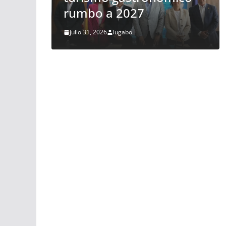
los vuelos
julio 28, 2026
lugabo