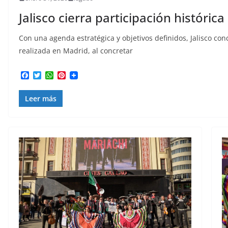
Jalisco cierra participación históric
Con una agenda estratégica y objetivos definidos, Jalisco con
realizada en Madrid, al concretar
F
T
W
P
a
w
h
i
c
i
a
n
Leer más
e
t
t
t
b
t
s
e
o
e
A
r
o
r
p
e
k
p
s
t