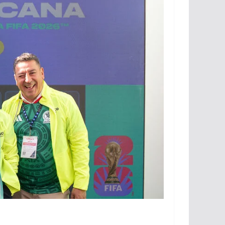
l
rumbo a 2027
26
lugabo
julio 31, 2026
lugabo