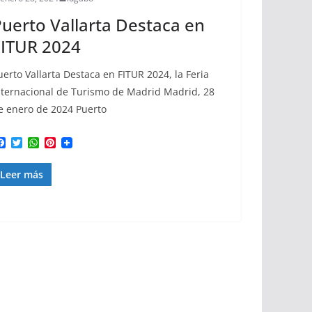
uerto Vallarta Destaca en
FITUR 2024
uerto Vallarta Destaca en FITUR 2024, la Feria
nternacional de Turismo de Madrid Madrid, 28
e enero de 2024 Puerto
F
T
W
P
a
w
h
i
c
i
a
n
Leer más
e
t
t
t
b
t
s
e
o
e
A
r
o
r
p
e
k
p
s
t