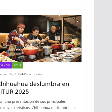
b
t
s
e
o
e
A
r
o
r
p
e
k
p
s
t
EVENTOS
FITUR
enero 22, 2025
Paco Escritor
Chihuahua deslumbra en
FITUR 2025
on una presentación de sus principales
tractivos turísticos, Chihuahua deslumbra en