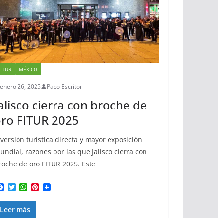
FITUR
MÉXICO
enero 26, 2025
Paco Escritor
alisco cierra con broche de
ro FITUR 2025
nversión turística directa y mayor exposición
undial, razones por las que Jalisco cierra con
roche de oro FITUR 2025. Este
F
T
W
P
a
w
h
i
c
i
a
n
Leer más
e
t
t
t