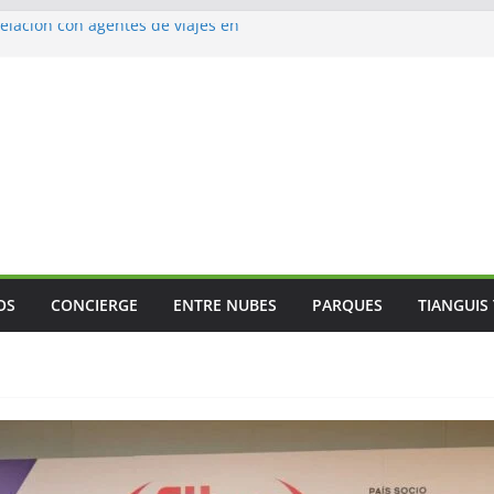
lación con agentes de viajes en
ismo gastronómico rumbo a 2027
s vuelos
jes
 Mundial
OS
CONCIERGE
ENTRE NUBES
PARQUES
TIANGUIS