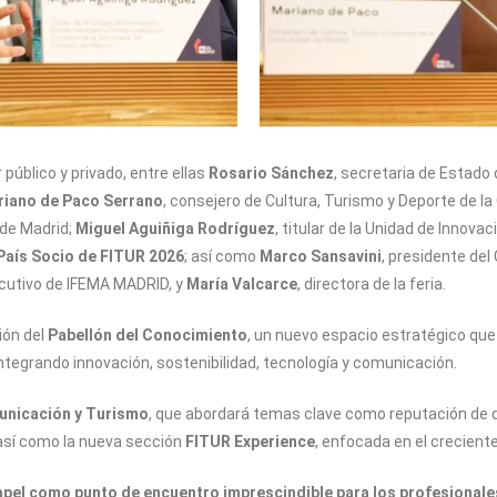
 público y privado, entre ellas
Rosario Sánchez
, secretaria de Estado
riano de Paco Serrano
, consejero de Cultura, Turismo y Deporte de 
 de Madrid;
Miguel Aguiñiga Rodríguez
, titular de la Unidad de Innova
País Socio de FITUR 2026
; así como
Marco Sansavini
, presidente del
ecutivo de IFEMA MADRID, y
María Valcarce
, directora de la feria.
ión del
Pabellón del Conocimiento
, un nuevo espacio estratégico qu
integrando innovación, sostenibilidad, tecnología y comunicación.
unicación y Turismo
, que abordará temas clave como reputación de de
 así como la nueva sección
FITUR Experience
, enfocada en el crecient
apel como punto de encuentro imprescindible para los profesionale