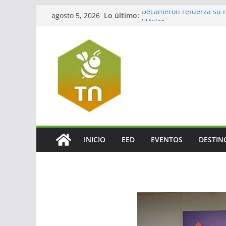
Lo último:
Decameron refuerza su re
agosto 5, 2026
México
Jalisco impulsará el tur
La turbosina presiona lo
El valor del agente de via
El verdadero legado del
INICIO
EED
EVENTOS
DESTIN