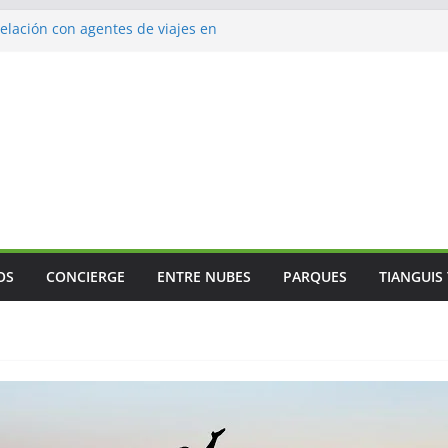
lación con agentes de viajes en
ismo gastronómico rumbo a 2027
s vuelos
jes
 Mundial
OS
CONCIERGE
ENTRE NUBES
PARQUES
TIANGUIS