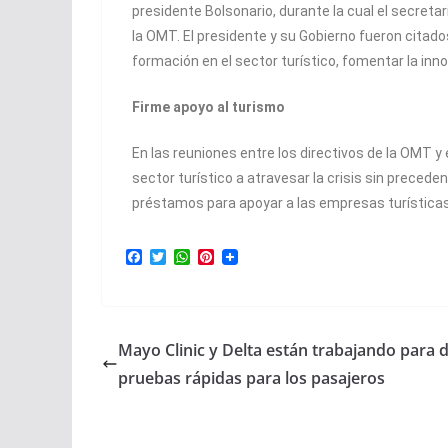
presidente Bolsonario, durante la cual el secreta
la OMT. El presidente y su Gobierno fueron cita
formación en el sector turístico, fomentar la inno
Firme apoyo al turismo
En las reuniones entre los directivos de la OMT y
sector turístico a atravesar la crisis sin preced
préstamos para apoyar a las empresas turísticas, 
F
T
W
P
a
w
h
i
c
i
a
n
e
t
t
t
b
t
s
e
o
e
A
r
Mayo Clinic y Delta están trabajando para 
o
r
p
e
k
p
s
pruebas rápidas para los pasajeros
t