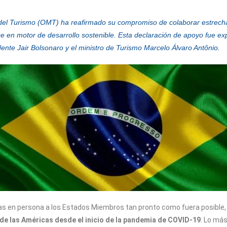
l del Turismo (OMT) ha reafirmado su compromiso de colaborar estrech
irse en motor de desarrollo sostenible. Esta declaración de apoyo fue e
dente Jair Bolsonaro y el ministro de Turismo Marcelo Álvaro Antônio.
en persona a los Estados Miembros tan pronto como fuera posible, el S
n de las Américas desde el inicio de la pandemia de COVID-19
. Lo más