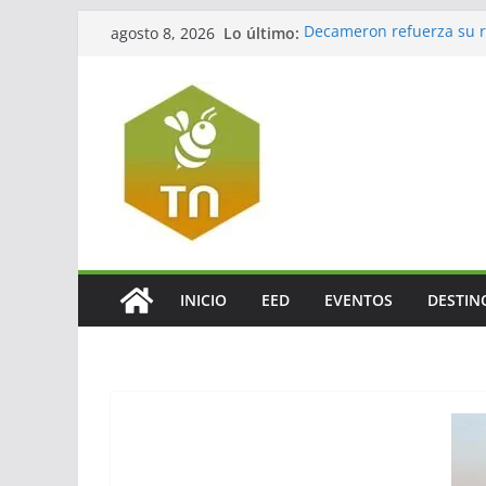
Lo último:
Decameron refuerza su re
agosto 8, 2026
México
Jalisco impulsará el tur
La turbosina presiona lo
El valor del agente de via
El verdadero legado del
INICIO
EED
EVENTOS
DESTIN