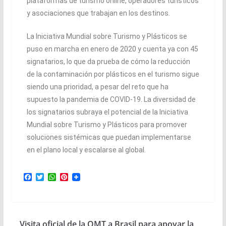
plataformas de turismo online, operadores turísticos
y asociaciones que trabajan en los destinos.
La Iniciativa Mundial sobre Turismo y Plásticos se
puso en marcha en enero de 2020 y cuenta ya con 45
signatarios, lo que da prueba de cómo la reducción
de la contaminación por plásticos en el turismo sigue
siendo una prioridad, a pesar del reto que ha
supuesto la pandemia de COVID-19. La diversidad de
los signatarios subraya el potencial de la Iniciativa
Mundial sobre Turismo y Plásticos para promover
soluciones sistémicas que puedan implementarse
en el plano local y escalarse al global.
F
T
W
P
a
w
h
i
c
i
a
n
e
t
t
t
b
t
s
e
o
e
A
r
Visita oficial de la OMT a Brasil para apoyar la
o
r
p
e