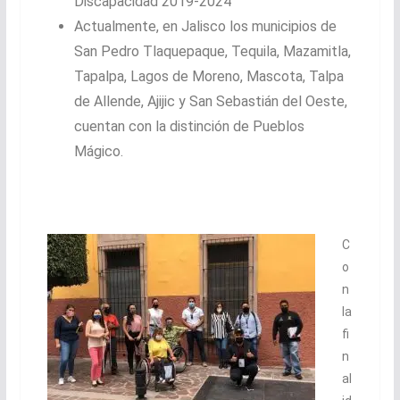
Discapacidad 2019-2024
Actualmente, en Jalisco los municipios de
San Pedro Tlaquepaque, Tequila, Mazamitla,
Tapalpa, Lagos de Moreno, Mascota, Talpa
de Allende, Ajijic y San Sebastián del Oeste,
cuentan con la distinción de Pueblos
Mágico.
C
o
n
la
fi
n
al