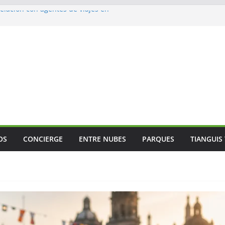
lación con agentes de viajes en
ismo gastronómico rumbo a 2027
s vuelos
jes
 Mundial
OS
CONCIERGE
ENTRE NUBES
PARQUES
TIANGUIS