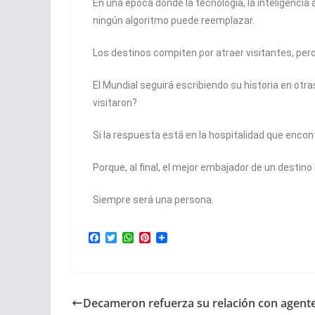
En una época donde la tecnología, la inteligencia 
ningún algoritmo puede reemplazar.
Los destinos compiten por atraer visitantes, per
El Mundial seguirá escribiendo su historia en ot
visitaron?
Si la respuesta está en la hospitalidad que enco
Porque, al final, el mejor embajador de un destino 
Siempre será una persona.
F
T
W
P
a
w
h
i
c
i
a
n
e
t
t
t
b
t
s
e
o
e
A
r
Decameron refuerza su relación con agente
o
r
p
e