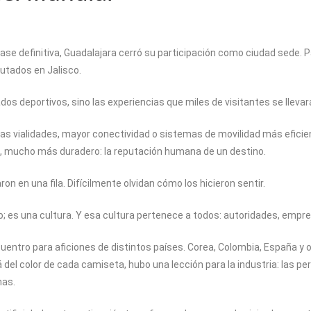
ase definitiva, Guadalajara cerró su participación como ciudad sede. P
putados en Jalisco.
s deportivos, sino las experiencias que miles de visitantes se llevar
as vialidades, mayor conectividad o sistemas de movilidad más eficie
po, mucho más duradero: la reputación humana de un destino.
n en una fila. Difícilmente olvidan cómo los hicieron sentir.
io; es una cultura. Y esa cultura pertenece a todos: autoridades, empr
entro para aficiones de distintos países. Corea, Colombia, España y o
á del color de cada camiseta, hubo una lección para la industria: las 
nas.