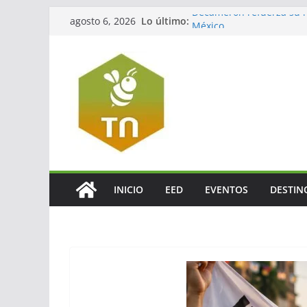
Lo último:
Decameron refuerza su re
agosto 6, 2026
México
Jalisco impulsará el tur
La turbosina presiona lo
El valor del agente de via
El verdadero legado del
INICIO
EED
EVENTOS
DESTIN