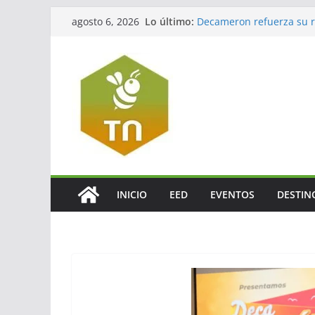
Lo último:
Decameron refuerza su re
agosto 6, 2026
México
Jalisco impulsará el tur
La turbosina presiona lo
El valor del agente de via
El verdadero legado del
INICIO
EED
EVENTOS
DESTIN