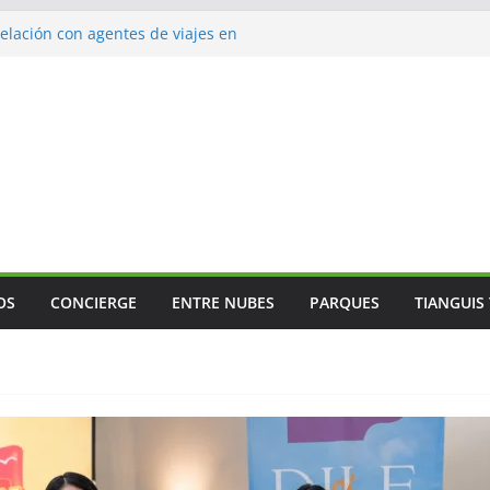
lación con agentes de viajes en
ismo gastronómico rumbo a 2027
s vuelos
jes
 Mundial
OS
CONCIERGE
ENTRE NUBES
PARQUES
TIANGUIS