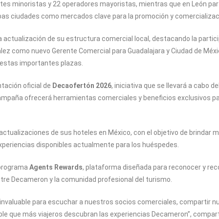
entes minoristas y 22 operadores mayoristas, mientras que en León pa
as ciudades como mercados clave para la promoción y comercializaci
 actualización de su estructura comercial local, destacando la parti
ález como nuevo Gerente Comercial para Guadalajara y Ciudad de Méxic
 estas importantes plazas.
tación oficial de
Decaofertón 2026
, iniciativa que se llevará a cabo de
campaña ofrecerá herramientas comerciales y beneficios exclusivos pa
tualizaciones de sus hoteles en México, con el objetivo de brindar ma
experiencias disponibles actualmente para los huéspedes.
 programa
Agents Rewards
, plataforma diseñada para reconocer y re
entre Decameron y la comunidad profesional del turismo.
invaluable para escuchar a nuestros socios comerciales, compartir 
ible que más viajeros descubran las experiencias Decameron”, compart