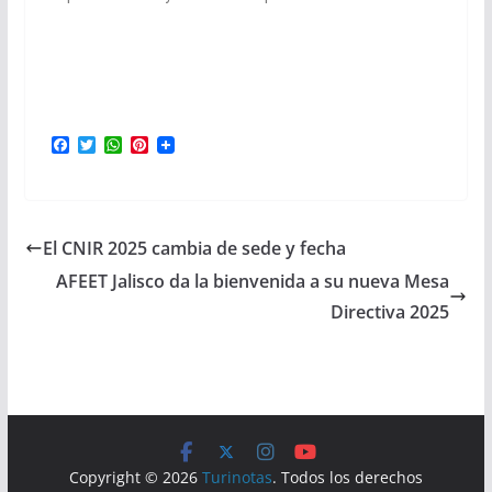
F
T
W
P
a
w
h
i
c
i
a
n
e
t
t
t
b
t
s
e
o
e
A
r
El CNIR 2025 cambia de sede y fecha
o
r
p
e
k
p
s
AFEET Jalisco da la bienvenida a su nueva Mesa
t
Directiva 2025
Copyright © 2026
Turinotas
. Todos los derechos