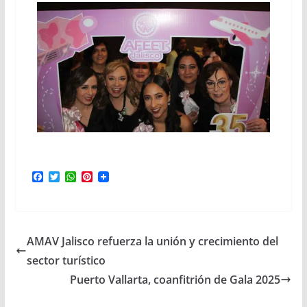
F
T
W
P
a
w
h
i
c
i
a
n
e
t
t
t
b
t
s
e
o
e
A
r
AMAV Jalisco refuerza la unión y crecimiento del
o
r
p
e
k
p
s
sector turístico
t
Puerto Vallarta, coanfitrión de Gala 2025