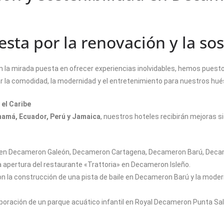
a por la renovación y la sos
Con la mirada puesta en ofrecer experiencias inolvidables, hemos pue
ar la comodidad, la modernidad y el entretenimiento para nuestros hu
el Caribe
namá, Ecuador, Perú y Jamaica
, nuestros hoteles recibirán mejoras s
en Decameron Galeón, Decameron Cartagena, Decameron Barú, Deca
a apertura del restaurante «Trattoria» en Decameron Isleño.
n la construcción de una pista de baile en Decameron Barú y la mod
orporación de un parque acuático infantil en Royal Decameron Punta S