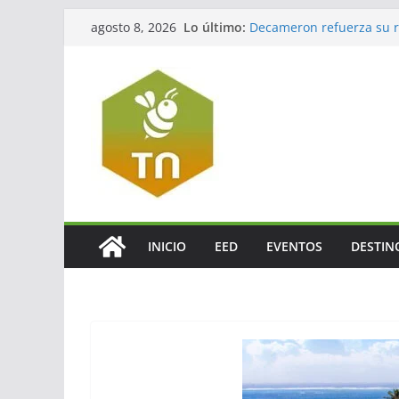
Lo último:
Decameron refuerza su re
agosto 8, 2026
México
Jalisco impulsará el tur
La turbosina presiona lo
El valor del agente de via
El verdadero legado del
INICIO
EED
EVENTOS
DESTIN