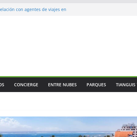
lación con agentes de viajes en
ismo gastronómico rumbo a 2027
s vuelos
jes
 Mundial
OS
CONCIERGE
ENTRE NUBES
PARQUES
TIANGUIS