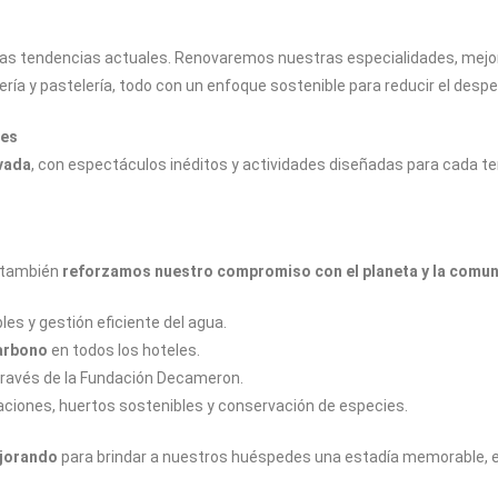
as tendencias actuales. Renovaremos nuestras especialidades, mejor
ría y pastelería, todo con un enfoque sostenible para reducir el desper
des
vada
, con espectáculos inéditos y actividades diseñadas para cada
 también
reforzamos nuestro compromiso con el planeta y la comu
es y gestión eficiente del agua.
carbono
en todos los hoteles.
través de la Fundación Decameron.
taciones, huertos sostenibles y conservación de especies.
ejorando
para brindar a nuestros huéspedes una estadía memorable, e