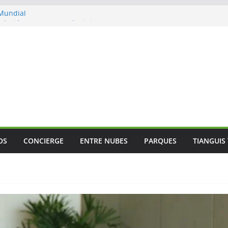
 Mundial
lación con agentes de viajes en
ismo gastronómico rumbo a 2027
s vuelos
jes
OS
CONCIERGE
ENTRE NUBES
PARQUES
TIANGUIS