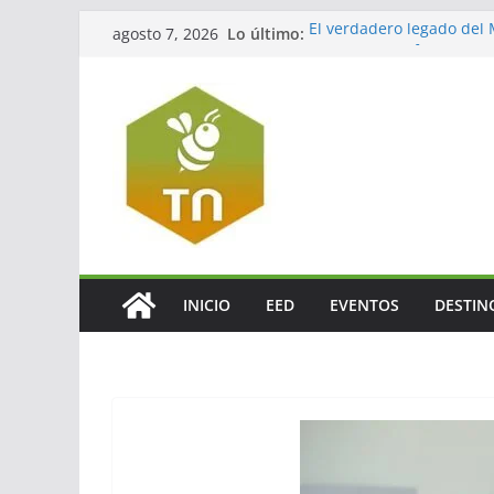
Saltar
Lo último:
El verdadero legado del
agosto 7, 2026
al
Decameron refuerza su re
México
contenido
Jalisco impulsará el tur
La turbosina presiona lo
El valor del agente de via
INICIO
EED
EVENTOS
DESTIN