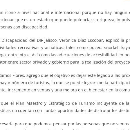
n ícono a nivel nacional e internacional porque no hay ningún 
ncionar que es un estado que puede potenciar su riqueza, impulsa
rsonas con discapacidad.
 Discapacidad del DIF Jalisco, Verónica Díaz Escobar, explicó la 
vidades recreativas y acuáticas, tales como buceo, snorkel, kay
, entre otros. Así como las adecuaciones de accesibilidad en hote
tor entre sector privado y gobierno para la realización del proyect
Ramos Flores, agregó que el objetivo es dejar este legado a las pró
ayor número de turistas, lo que se puede lograr con la participaci
te, incremento en ventas y una mejora en el bienestar en la com
 que el Plan Maestro y Estratégico de Turismo Incluyente de la
sticas no cuentan con tantas oportunidades de disfrutar los destin
cesaria para que podemos pensar por las personas que no vemos en