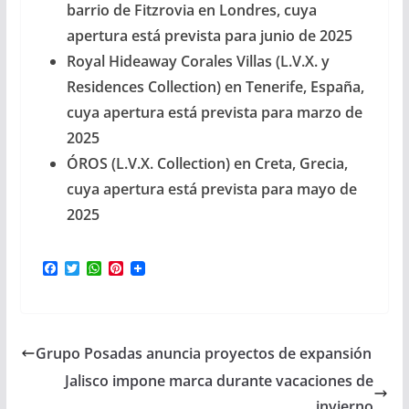
barrio de Fitzrovia en Londres, cuya
apertura está prevista para junio de 2025
Royal Hideaway Corales Villas (L.V.X. y
Residences Collection) en Tenerife, España,
cuya apertura está prevista para marzo de
2025
ÓROS (L.V.X. Collection) en Creta, Grecia,
cuya apertura está prevista para mayo de
2025
F
T
W
P
a
w
h
i
c
i
a
n
e
t
t
t
b
t
s
e
o
e
A
r
Grupo Posadas anuncia proyectos de expansión
o
r
p
e
k
p
s
Jalisco impone marca durante vacaciones de
t
invierno