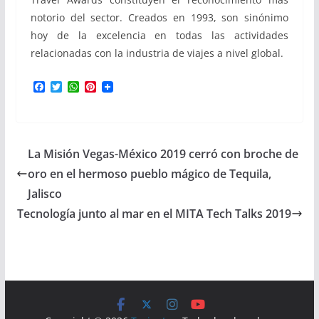
notorio del sector. Creados en 1993, son sinónimo
hoy de la excelencia en todas las actividades
relacionadas con la industria de viajes a nivel global.
F
T
W
P
a
w
h
i
c
i
a
n
e
t
t
t
b
t
s
e
o
e
A
r
La Misión Vegas-México 2019 cerró con broche de
o
r
p
e
k
p
s
oro en el hermoso pueblo mágico de Tequila,
t
Jalisco
Tecnología junto al mar en el MITA Tech Talks 2019