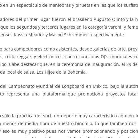
ó en un espectáculo de maniobras y piruetas en las que los surfist
ganadores del primer lugar fueron el brasileño Augusto Olinto y l
ras que los segundos y terceros lugares en la categoría varonil y fe
nidenses Kassia Meador y Mason Schremmer respectivamente.
o para competidores como asistentes, desde galerías de arte, proyec
os, rock, reggae, y electrónicos, con reconocidos DJ´s mundiales
o. Cabe destacar que, en la ceremonia de inauguración, el 29 de a
da local de salsa, Los Hijos de la Bohemia.
n del Campeonato Mundial de Longboard en México, bajo la autoría
nto representa una plataforma que promociona proyectos local
ólo la práctica del surf, un deporte muy característico aquí en 
ra a menos de media hora de nuestro binomio, lo que también no
 y eso es muy positivo pues nos vamos promocionando y posicio