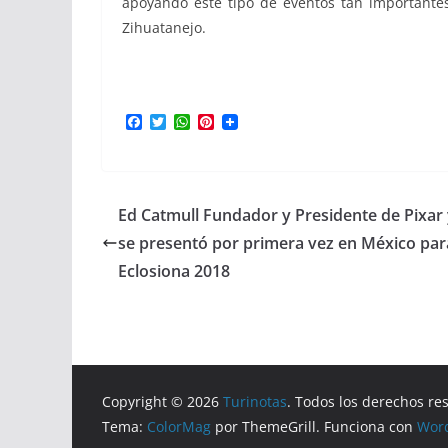
apoyando este tipo de eventos tan importantes
Zihuatanejo.
F
T
W
P
a
w
h
i
c
i
a
n
e
t
t
t
b
t
s
e
o
e
A
r
Ed Catmull Fundador y Presidente de Pixar
o
r
p
e
k
p
s
se presentó por primera vez en México pa
t
Eclosiona 2018
Copyright © 2026
Turinotas
. Todos los derechos re
Tema:
ColorMag
por ThemeGrill. Funciona con
Wor