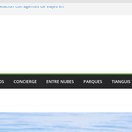
lación con agentes de viajes en
ismo gastronómico rumbo a 2027
s vuelos
jes
 Mundial
OS
CONCIERGE
ENTRE NUBES
PARQUES
TIANGUIS