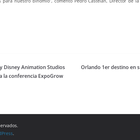
 para nuestro binomio”, comentó Pedro Castelán, Director de la 
 y Disney Animation Studios
Orlando 1er destino en s
ra la conferencia ExpoGrow
servados.
dPress
.