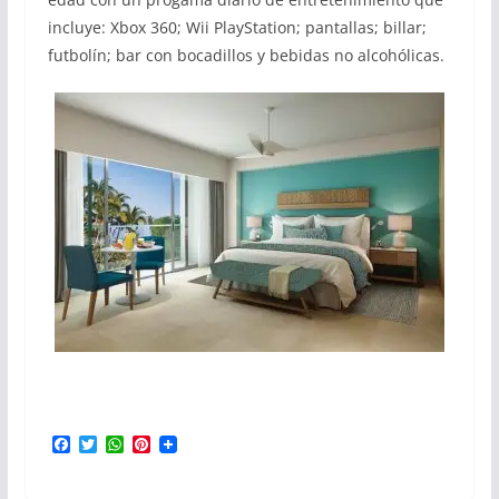
incluye: Xbox 360; Wii PlayStation; pantallas; billar;
futbolín; bar con bocadillos y bebidas no alcohólicas.
F
T
W
P
a
w
h
i
c
i
a
n
e
t
t
t