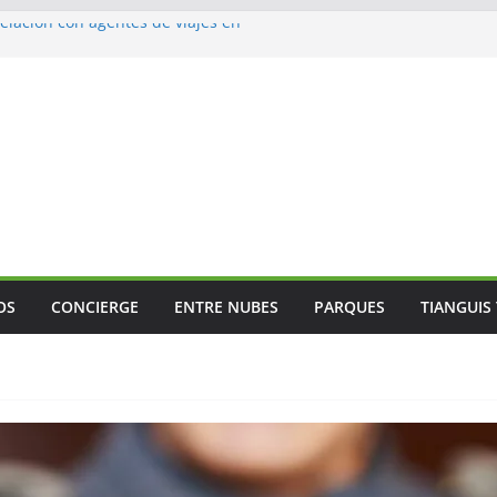
lación con agentes de viajes en
ismo gastronómico rumbo a 2027
s vuelos
jes
 Mundial
OS
CONCIERGE
ENTRE NUBES
PARQUES
TIANGUIS