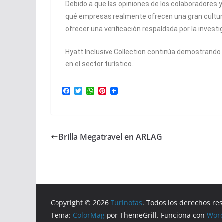
Debido a que las opiniones de los colaboradores y
qué empresas realmente ofrecen una gran cultura 
ofrecer una verificación respaldada por la investi
Hyatt Inclusive Collection continúa demostrando 
en el sector turístico.
F
T
W
P
a
w
h
i
c
i
a
n
e
t
t
t
b
t
s
e
o
e
A
r
Brilla Megatravel en ARLAG
o
r
p
e
k
p
s
t
Copyright © 2026
Turinotas
. Todos los derechos re
Tema:
ColorMag
por ThemeGrill. Funciona con
Wor