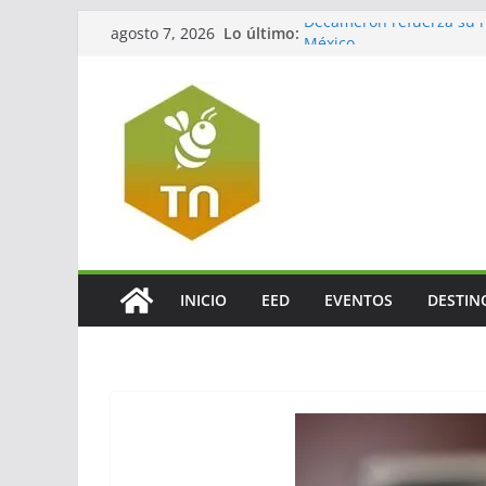
Decameron refuerza su re
Lo último:
agosto 7, 2026
México
Jalisco impulsará el tur
La turbosina presiona lo
El valor del agente de via
El verdadero legado del
INICIO
EED
EVENTOS
DESTIN