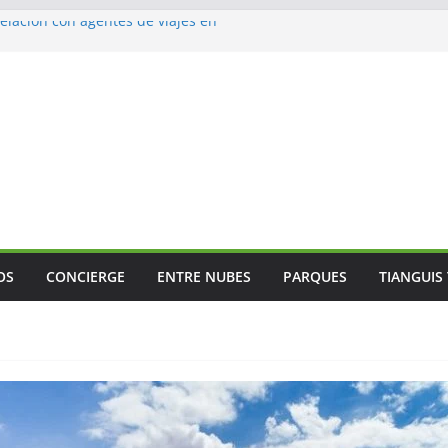
lación con agentes de viajes en
ismo gastronómico rumbo a 2027
s vuelos
jes
 Mundial
OS
CONCIERGE
ENTRE NUBES
PARQUES
TIANGUIS