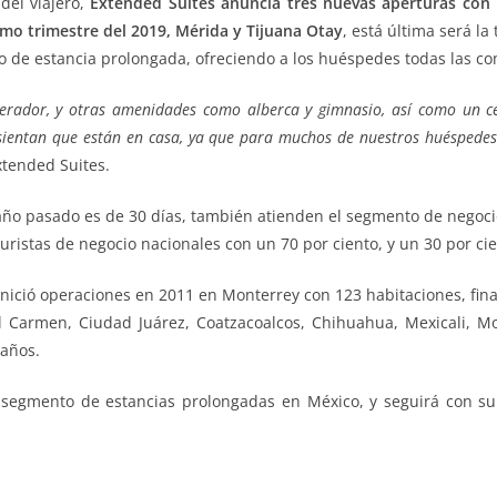
del viajero,
Extended Suites anuncia tres nuevas aperturas con
ltimo trimestre del 2019, Mérida y Tijuana Otay
, está última será la
co de estancia prolongada, ofreciendo a los huéspedes todas las c
igerador, y otras amenidades como alberca y gimnasio, así como un c
sientan que están en casa, ya que para muchos de nuestros huéspede
tended Suites.
ño pasado es de 30 días, también atienden el segmento de negocio
uristas de negocio nacionales con un 70 por ciento, y un 30 por cie
ició operaciones en 2011 en Monterrey con 123 habitaciones, fin
 Carmen, Ciudad Juárez, Coatzacoalcos, Chihuahua, Mexicali, Mon
 años.
 segmento de estancias prolongadas en México, y seguirá con s