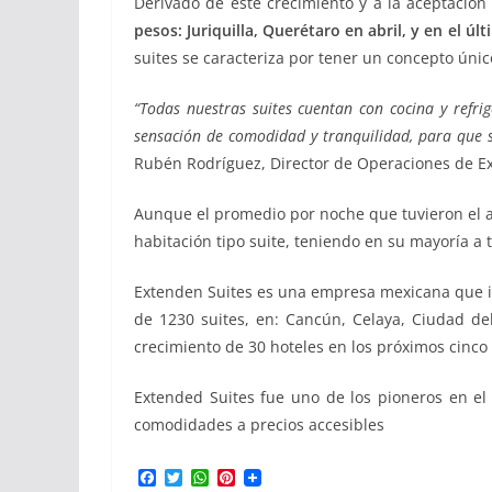
Derivado de este crecimiento y a la aceptación 
pesos: Juriquilla, Querétaro en abril, y en el ú
suites se caracteriza por tener un concepto úni
“Todas nuestras suites cuentan con cocina y refr
sensación de comodidad y tranquilidad, para que 
Rubén Rodríguez, Director de Operaciones de Ex
Aunque el promedio por noche que tuvieron el a
habitación tipo suite, teniendo en su mayoría a t
Extenden Suites es una empresa mexicana que in
de 1230 suites, en: Cancún, Celaya, Ciudad del
crecimiento de 30 hoteles en los próximos cinco
Extended Suites fue uno de los pioneros en el
comodidades a precios accesibles
F
T
W
P