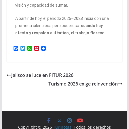
visión y capacidad de sumar.
A partir de hoy, el periodo 2026–2028 inicia con una
promesa silenciosa pero poderosa:
cuando hay
afecto y respaldo auténtico, el trabajo florece
.
F
T
W
P
a
w
h
i
c
i
a
n
e
t
t
t
b
t
s
e
o
e
A
r
Jalisco se luce en FITUR 2026
o
r
p
e
k
p
s
Turismo 2026 exige reinvención
t
Copyright © 2026
Turinotas
. Todos los derechos