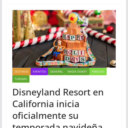
DESTINOS
EVENTOS
GENERAL
MAGIA DISNEY
PARQUES
TURISMO
Disneyland Resort en
California inicia
oficialmente su
temporada navideña