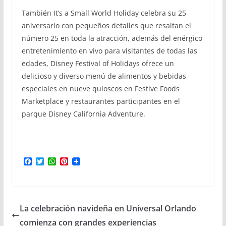
También It’s a Small World Holiday celebra su 25
aniversario con pequeños detalles que resaltan el
número 25 en toda la atracción, además del enérgico
entretenimiento en vivo para visitantes de todas las
edades, Disney Festival of Holidays ofrece un
delicioso y diverso menú de alimentos y bebidas
especiales en nueve quioscos en Festive Foods
Marketplace y restaurantes participantes en el
parque Disney California Adventure.
F
T
W
P
a
w
h
i
c
i
a
n
e
t
t
t
b
t
s
e
o
e
A
r
La celebración navideña en Universal Orlando
o
r
p
e
k
p
s
comienza con grandes experiencias
t