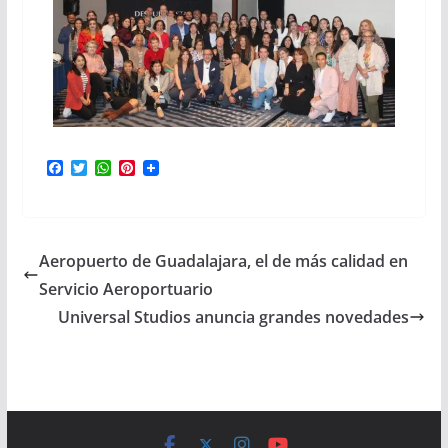
F
T
W
P
a
w
h
i
c
i
a
n
e
t
t
t
b
t
s
e
o
e
A
r
Aeropuerto de Guadalajara, el de más calidad en
o
r
p
e
k
p
s
Servicio Aeroportuario
t
Universal Studios anuncia grandes novedades