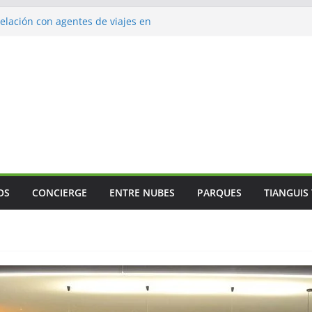
lación con agentes de viajes en
ismo gastronómico rumbo a 2027
s vuelos
jes
 Mundial
OS
CONCIERGE
ENTRE NUBES
PARQUES
TIANGUIS