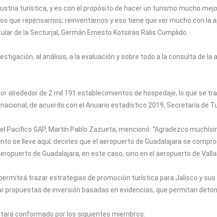
ndustria turística, y es con el propósito de hacer un turismo mucho m
s que repensarnos, reinventarnos y eso tiene que ver mucho con la a
tular de la Secturjal, Germán Ernesto Kotsiras Ralis Cumplido.
stigación, al análisis, a la evaluación y sobre todo a la consulta de la 
or alrededor de 2 mil 191 establecimientos de hospedaje, lo que se tr
ernacional, de acuerdo con el Anuario estadístico 2019, Secretaría de T
 del Pacífico GAP, Martín Pablo Zazueta, mencionó: “Agradezco muchísim
to se lleve aquí; decirles que el aeropuerto de Guadalajara se compr
eropuerto de Guadalajara, en este caso, sino en el aeropuerto de Valla
permitirá trazar estrategias de promoción turística para Jalisco y su
ar propuestas de inversión basadas en evidencias, que permitan deton
estará conformado por los siguientes miembros: