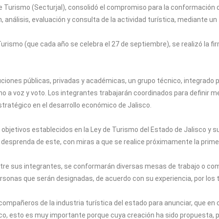
 de Turismo (Secturjal), consolidó el compromiso para la conformación 
, análisis, evaluación y consulta de la actividad turística, mediante un t
 Turismo (que cada año se celebra el 27 de septiembre), se realizó la 
uciones públicas, privadas y académicas, un grupo técnico, integrado p
ho a voz y voto. Los integrantes trabajarán coordinados para definir 
estratégico en el desarrollo económico de Jalisco.
bjetivos establecidos en la Ley de Turismo del Estado de Jalisco y su
e desprenda de este, con miras a que se realice próximamente la primer
tre sus integrantes, se conformarán diversas mesas de trabajo o co
ersonas que serán designadas, de acuerdo con su experiencia, por los t
ompañeros de la industria turística del estado para anunciar, que en c
isco, esto es muy importante porque cuya creación ha sido propuesta