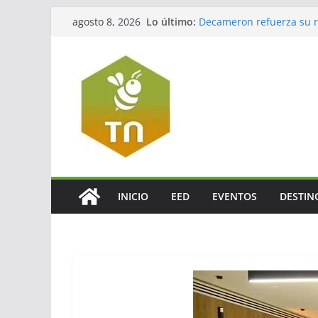
Lo último:
Decameron refuerza su re
agosto 8, 2026
México
Jalisco impulsará el tur
La turbosina presiona lo
El valor del agente de via
El verdadero legado del
INICIO
EED
EVENTOS
DESTIN