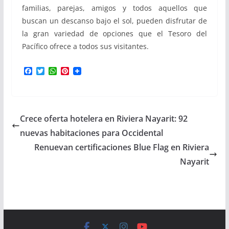
familias, parejas, amigos y todos aquellos que
buscan un descanso bajo el sol, pueden disfrutar de
la gran variedad de opciones que el Tesoro del
Pacífico ofrece a todos sus visitantes.
F
T
W
P
a
w
h
i
c
i
a
n
e
t
t
t
b
t
s
e
o
e
A
r
Crece oferta hotelera en Riviera Nayarit: 92
o
r
p
e
k
p
s
nuevas habitaciones para Occidental
t
Renuevan certificaciones Blue Flag en Riviera
Nayarit