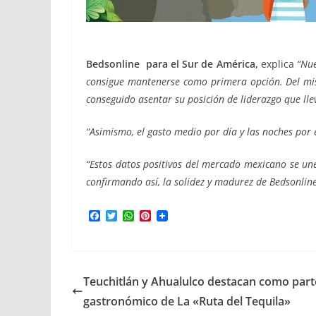
Bedsonline para el Sur de América,
explica
“
Nue
consigue mantenerse como primera opción. Del mism
conseguido asentar su posición de liderazgo que ll
“Asimismo, el gasto medio por día y las noches por 
“Estos datos positivos del mercado mexicano se un
confirmando así, la solidez y madurez de Bedsonline 
F
T
W
P
a
w
h
i
c
i
a
n
e
t
t
t
b
t
s
e
o
e
A
r
Teuchitlán y Ahualulco destacan como parte 
o
r
p
e
k
p
s
gastronómico de La «Ruta del Tequila»
t