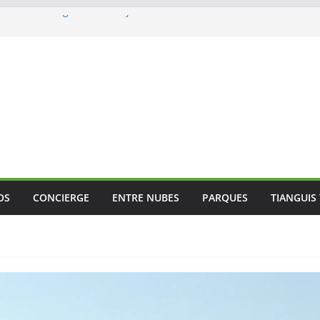
lación con agentes de viajes en
ismo gastronómico rumbo a 2027
s vuelos
jes
 Mundial
OS
CONCIERGE
ENTRE NUBES
PARQUES
TIANGUIS