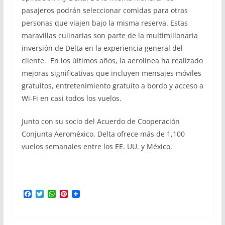
pasajeros podrán seleccionar comidas para otras
personas que viajen bajo la misma reserva. Estas
maravillas culinarias son parte de la multimillonaria
inversión de Delta en la experiencia general del
cliente. En los últimos años, la aerolínea ha realizado
mejoras significativas que incluyen mensajes móviles
gratuitos, entretenimiento gratuito a bordo y acceso a
Wi-Fi en casi todos los vuelos.
Junto con su socio del Acuerdo de Cooperación
Conjunta Aeroméxico, Delta ofrece más de 1,100
vuelos semanales entre los EE. UU. y México.
F
T
W
P
a
w
h
i
c
i
a
n
e
t
t
t