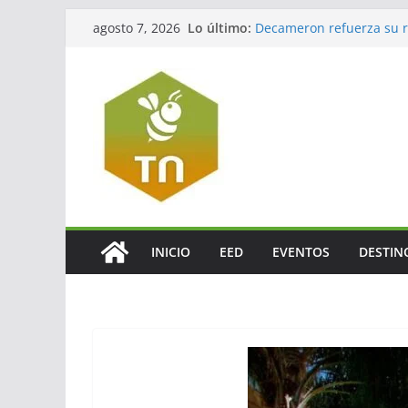
Saltar
El verdadero legado del
Lo último:
agosto 7, 2026
Decameron refuerza su re
al
México
contenido
Jalisco impulsará el tur
La turbosina presiona lo
El valor del agente de via
INICIO
EED
EVENTOS
DESTIN