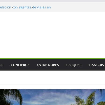
 Mundial
lación con agentes de viajes en
ismo gastronómico rumbo a 2027
s vuelos
jes
OS
CONCIERGE
ENTRE NUBES
PARQUES
TIANGUIS