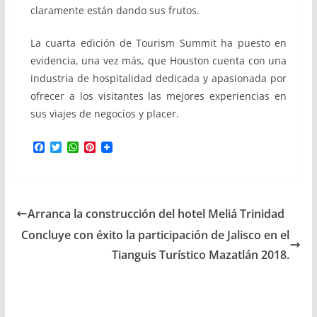
claramente están dando sus frutos.
La cuarta edición de Tourism Summit ha puesto en
evidencia, una vez más, que Houston cuenta con una
industria de hospitalidad dedicada y apasionada por
ofrecer a los visitantes las mejores experiencias en
sus viajes de negocios y placer.
F
T
W
P
a
w
h
i
c
i
a
n
e
t
t
t
b
t
s
e
o
e
A
r
Arranca la construcción del hotel Meliá Trinidad
o
r
p
e
k
p
s
Concluye con éxito la participación de Jalisco en el
t
Tianguis Turístico Mazatlán 2018.