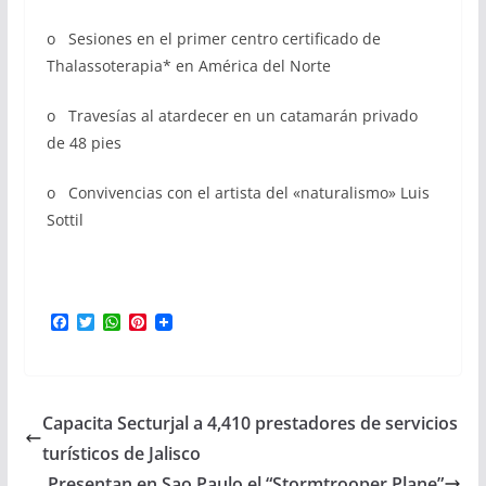
o Sesiones en el primer centro certificado de
Thalassoterapia* en América del Norte
o Travesías al atardecer en un catamarán privado
de 48 pies
o Convivencias con el artista del «naturalismo» Luis
Sottil
F
T
W
P
a
w
h
i
c
i
a
n
e
t
t
t
b
t
s
e
o
e
A
r
Capacita Secturjal a 4,410 prestadores de servicios
o
r
p
e
k
p
s
turísticos de Jalisco
t
Presentan en Sao Paulo el “Stormtrooper Plane”