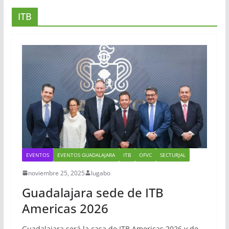
ITB
EVENTOS
EVENTOS GUADALAJARA
ITB
OFVC
SECTURJAL
noviembre 25, 2025
lugabo
Guadalajara sede de ITB
Americas 2026
Guadalajara será la casa de ITB Americas 2026 y de