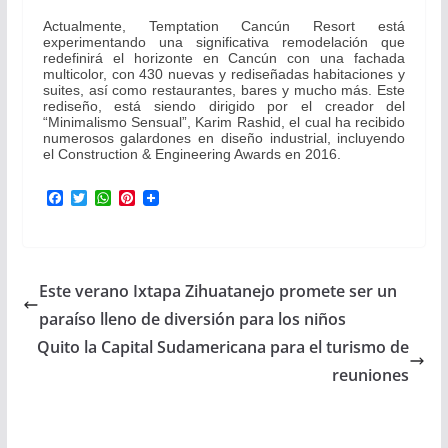
Actualmente, Temptation Cancún Resort está
experimentando una significativa remodelación que
redefinirá el horizonte en Cancún con una fachada
multicolor, con 430 nuevas y rediseñadas habitaciones y
suites, así como restaurantes, bares y mucho más. Este
rediseño, está siendo dirigido por el creador del
“Minimalismo Sensual”, Karim Rashid, el cual ha recibido
numerosos galardones en diseño industrial, incluyendo
el Construction & Engineering Awards en 2016.
F
T
W
P
a
w
h
i
c
i
a
n
e
t
t
t
b
t
s
e
o
e
A
r
Este verano Ixtapa Zihuatanejo promete ser un
o
r
p
e
k
p
s
paraíso lleno de diversión para los niños
t
Quito la Capital Sudamericana para el turismo de
reuniones