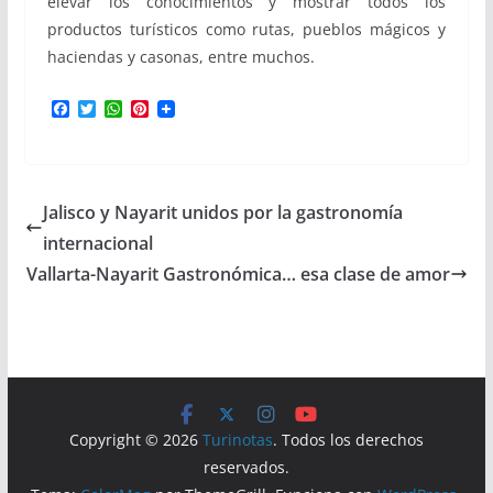
elevar los conocimientos y mostrar todos los
productos turísticos como rutas, pueblos mágicos y
haciendas y casonas, entre muchos.
F
T
W
P
a
w
h
i
c
i
a
n
e
t
t
t
b
t
s
e
o
e
A
r
Jalisco y Nayarit unidos por la gastronomía
o
r
p
e
k
p
s
internacional
t
Vallarta-Nayarit Gastronómica… esa clase de amor
Copyright © 2026
Turinotas
. Todos los derechos
reservados.